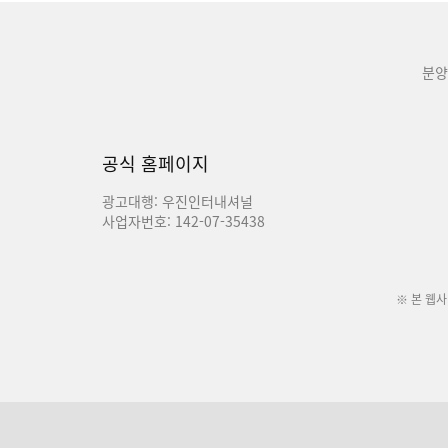
분양
공식 홈페이지
광고대행: 우진인터내셔널
사업자번호: 142-07-35438
※ 본 웹