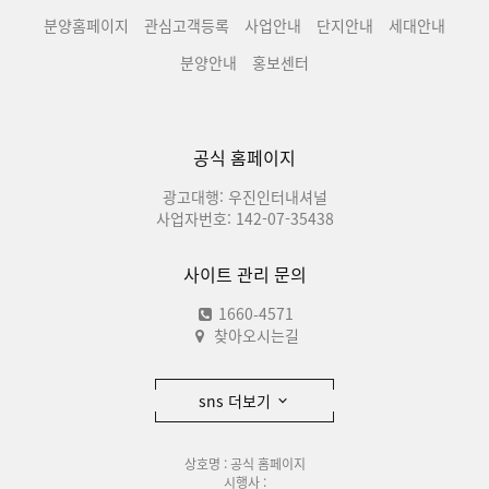
분양홈페이지
관심고객등록
사업안내
단지안내
세대안내
분양안내
홍보센터
공식 홈페이지
광고대행: 우진인터내셔널
사업자번호: 142-07-35438
사이트 관리 문의
1660-4571
찾아오시는길
sns 더보기
상호명 : 공식 홈페이지
시행사 :