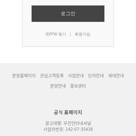
로그인
|
ID/PW 찾기
회원가입
분양홈페이지
관심고객등록
사업안내
단지안내
세대안내
분양안내
홍보센터
공식 홈페이지
광고대행: 우진인터내셔널
사업자번호: 142-07-35438