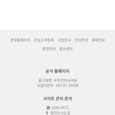
분양홈페이지
관심고객등록
사업안내
단지안내
세대안내
분양안내
홍보센터
공식 홈페이지
광고대행: 우진인터내셔널
사업자번호: 142-07-35438
사이트 관리 문의
1660-4571
찾아오시는길